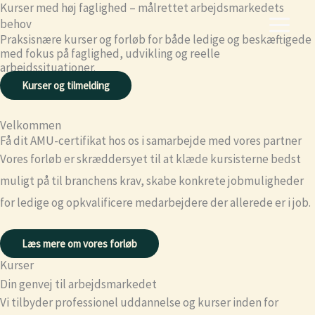
Kurser med høj faglighed – målrettet arbejdsmarkedets
Skip
behov
to
Praksisnære kurser og forløb for både ledige og beskæftigede
content
med fokus på faglighed, udvikling og reelle
arbejdssituationer.
Kurser og tilmelding
Velkommen
Få dit AMU-certifikat hos os i samarbejde med vores partner
Vores forløb er skræddersyet til at klæde kursisterne bedst
muligt på til branchens krav, skabe konkrete jobmuligheder
for ledige og opkvalificere medarbejdere der allerede er i job.
Læs mere om vores forløb
Kurser
Din genvej til arbejdsmarkedet
Vi tilbyder professionel uddannelse og kurser inden for