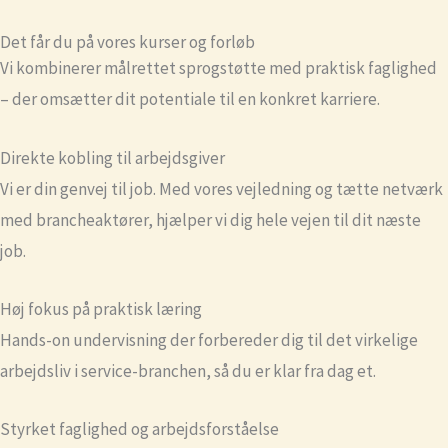
Det får du på vores kurser og forløb
Vi kombinerer målrettet sprogstøtte med praktisk faglighed
– der omsætter dit potentiale til en konkret karriere.
Direkte kobling til arbejdsgiver
Vi er din genvej til job. Med vores vejledning og tætte netværk
med brancheaktører, hjælper vi dig hele vejen til dit næste
job.
Høj fokus på praktisk læring
Hands-on undervisning der forbereder dig til det virkelige
arbejdsliv i service-branchen, så du er klar fra dag et.
Styrket faglighed og arbejdsforståelse