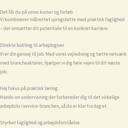
Det får du på vores kurser og forløb
Vi kombinerer målrettet sprogstøtte med praktisk faglighed
– der omsætter dit potentiale til en konkret karriere.
Direkte kobling til arbejdsgiver
Vi er din genvej til job. Med vores vejledning og tætte netværk
med brancheaktører, hjælper vi dig hele vejen til dit næste
job.
Høj fokus på praktisk læring
Hands-on undervisning der forbereder dig til det virkelige
arbejdsliv i service-branchen, så du er klar fra dag et.
Styrket faglighed og arbejdsforståelse