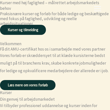
Kurser med høj faglighed – målrettet arbejdsmarkedets
Skip
behov
to
Praksisnære kurser og forløb for både ledige og beskæftigede
content
med fokus på faglighed, udvikling og reelle
arbejdssituationer.
Kurser og tilmelding
Velkommen
Få dit AMU-certifikat hos os i samarbejde med vores partner
Vores forløb er skræddersyet til at klæde kursisterne bedst
muligt på til branchens krav, skabe konkrete jobmuligheder
for ledige og opkvalificere medarbejdere der allerede er i job.
Læs mere om vores forløb
Kurser
Din genvej til arbejdsmarkedet
Vi tilbyder professionel uddannelse og kurser inden for