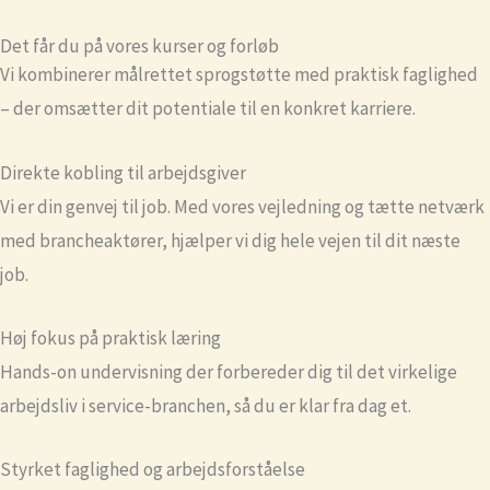
Det får du på vores kurser og forløb
Vi kombinerer målrettet sprogstøtte med praktisk faglighed
– der omsætter dit potentiale til en konkret karriere.
Direkte kobling til arbejdsgiver
Vi er din genvej til job. Med vores vejledning og tætte netværk
med brancheaktører, hjælper vi dig hele vejen til dit næste
job.
Høj fokus på praktisk læring
Hands-on undervisning der forbereder dig til det virkelige
arbejdsliv i service-branchen, så du er klar fra dag et.
Styrket faglighed og arbejdsforståelse