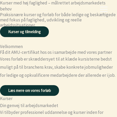
Kurser med høj faglighed – målrettet arbejdsmarkedets
Skip
behov
to
Praksisnære kurser og forløb for både ledige og beskæftigede
content
med fokus på faglighed, udvikling og reelle
arbejdssituationer.
Kurser og tilmelding
Velkommen
Få dit AMU-certifikat hos os i samarbejde med vores partner
Vores forløb er skræddersyet til at klæde kursisterne bedst
muligt på til branchens krav, skabe konkrete jobmuligheder
for ledige og opkvalificere medarbejdere der allerede er i job.
Læs mere om vores forløb
Kurser
Din genvej til arbejdsmarkedet
Vi tilbyder professionel uddannelse og kurser inden for