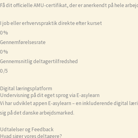
Få dit officielle AMU-certifikat, der er anerkendt på hele arb
I job eller erhvervspraktik direkte efter kurset
0
%
Gennemførelsesrate
0
%
Gennemsnitlig deltagertilfredshed
0
/5
Digital læringsplatform
Undervisning på dit eget sprog via E-asylearn
Vi har udviklet appen E-asylearn – en inkluderende digital læ
sig på det danske arbejdsmarked.
Udtalelser og Feedback
Hvad siger vores deltagere?