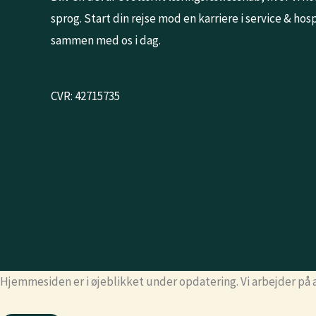
sprog. Start din rejse mod en karriere i service & ho
sammen med os i dag.
CVR: 42715735
Hjemmesiden er i øjeblikket under opdatering. Vi arbejder på