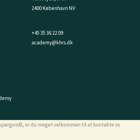
2400 København NV
+45 35 36 22 09
academy@khrs.dk
ademy
 spørgsmål, er du meget velkommen til at kontakte os.