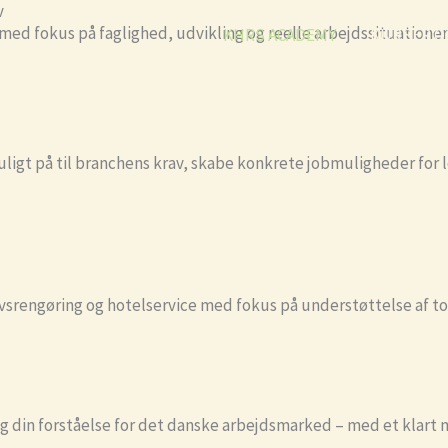
v
med fokus på faglighed, udvikling og reelle arbejdssituationer
KHRS ACADEMY
KURSER O
ligt på til branchens krav, skabe konkrete jobmuligheder for l
ervsrengøring og hotelservice med fokus på understøttelse af 
 din forståelse for det danske arbejdsmarked – med et klart må