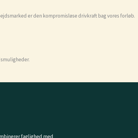
bejdsmarked er den kompromisløse drivkraft bag vores forløb.
jdsmuligheder.
kombinerer faglighed med