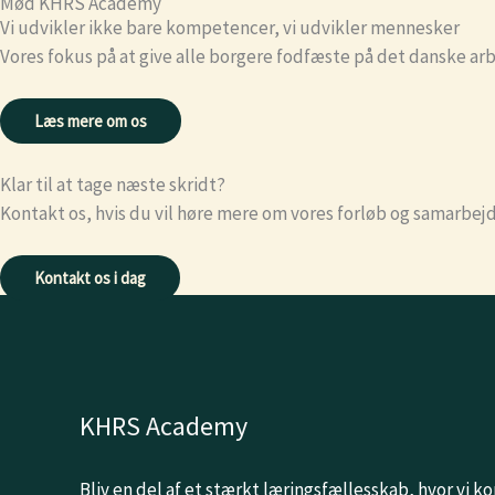
Mød KHRS Academy
Vi udvikler ikke bare kompetencer, vi udvikler mennesker
Vores fokus på at give alle borgere fodfæste på det danske ar
Læs mere om os
Klar til at tage næste skridt?
Kontakt os, hvis du vil høre mere om vores forløb og samarbe
Kontakt os i dag
KHRS Academy
Bliv en del af et stærkt læringsfællesskab, hvor vi 