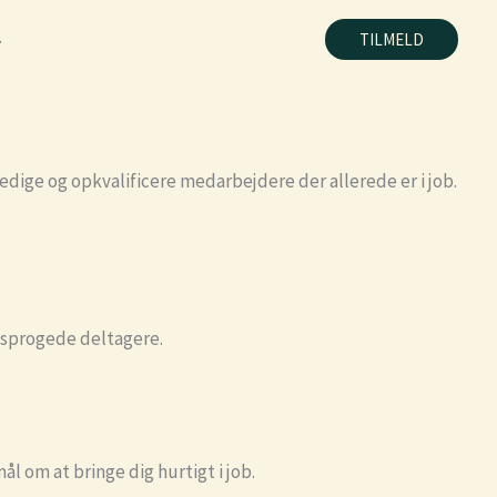
.
G FORLØB
OM OS
KONTAKT
TILMELD
edige og opkvalificere medarbejdere der allerede er i job.
tosprogede deltagere.
l om at bringe dig hurtigt i job.