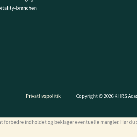
spitality-branchen
Privatlivspolitik
Copyright © 2026 KHRS Ac
 at forbedre indholdet og beklager eventuelle mangler. Har du