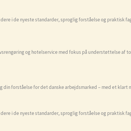
ere i de nyeste standarder, sproglig forståelse og praktisk fag
ervsrengøring og hotelservice med fokus på understøttelse af 
 din forståelse for det danske arbejdsmarked – med et klart må
ere i de nyeste standarder, sproglig forståelse og praktisk fag