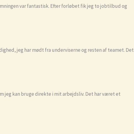
ingen var fantastisk. Efter forløbet fik jeg to jobtilbud og
modighed, jeg har mødt fra underviserne og resten af teamet. Det
m jeg kan bruge direkte i mit arbejdsliv. Det har været et